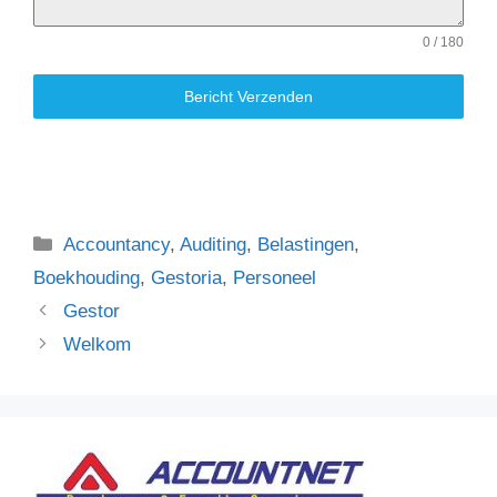
0 / 180
Bericht Verzenden
Categorieën
Accountancy
,
Auditing
,
Belastingen
,
Boekhouding
,
Gestoria
,
Personeel
Gestor
Welkom