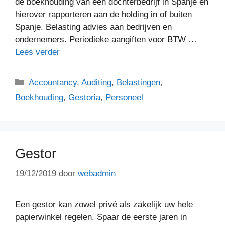
de boekhouding van een dochterbedrijf in Spanje en
hierover rapporteren aan de holding in of buiten
Spanje. Belasting advies aan bedrijven en
ondernemers. Periodieke aangiften voor BTW …
Lees verder
Categorieën
Accountancy
,
Auditing
,
Belastingen
,
Boekhouding
,
Gestoria
,
Personeel
Gestor
19/12/2019
door
webadmin
Een gestor kan zowel privé als zakelijk uw hele
papierwinkel regelen. Spaar de eerste jaren in